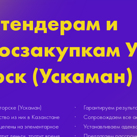
тендерам и
осзакупкам У
ск (Ускаман)
горске (Ускаман)
· Гарантируем результат
тво из них в Казахстане
· Сопровождаем все акти
ацелены на элементарное
· Устанавливаем адеква
тит деньги, тратит время,
· Предлагаем рассрочку