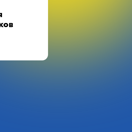
я
ков