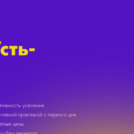
сть-
ивность усвоения.
вной практикой с первого дня.
тные цены.
 без переплат.