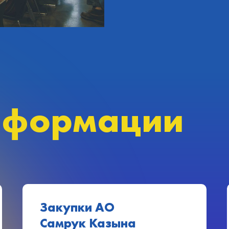
нформации
Закупки АО
Самрук Казына